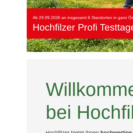
Kontakt
Ab 29.09.2026 an insgesamt 6 Standorten in ganz Ös
Hochfilzer Profi Testta
Infos & Service
Termine / Veranst
Willkomm
bei Hochfi
Hochfilzer bietet Ihnen
hochwertige 