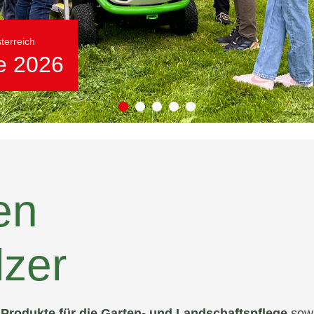
terreich
ge 2026
altungen
en
lzer
Produkte für die Garten- und Landschaftspflege
sow