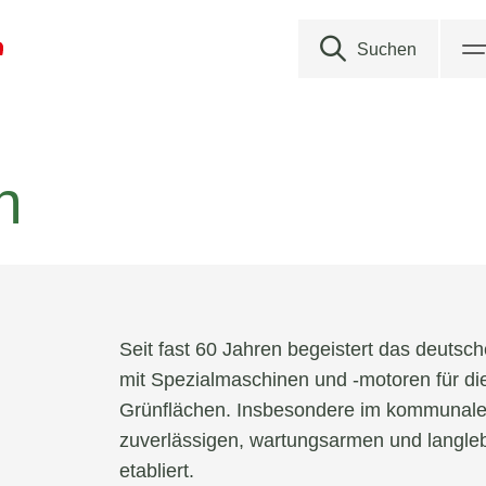
Suchen
Suchen nach
n
AS Motor
EGO
Pellenc
Seit fast 60 Jahren begeistert das deuts
Etesia
s
mit Spezialmaschinen und -motoren für die
Grünflächen. Insbesondere im kommunalen
Echo
zuverlässigen, wartungsarmen und langle
etabliert.
Ariens