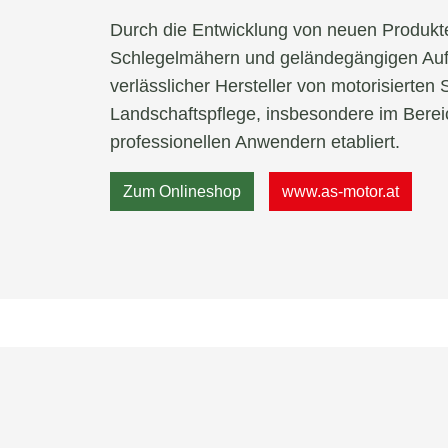
Durch die Entwicklung von neuen Produkte
Fujii
Schlegelmähern und geländegängigen Aufs
verlässlicher Hersteller von motorisierten
BRP
Landschaftspflege, insbesondere im Bere
professionellen Anwendern etabliert.
altungen
Zum Onlineshop
www.as-motor.at